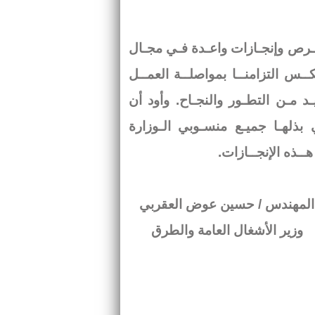
 فـرص وإنجـازات واعـدة فـي مجـال
كــس التزامنــا بمواصلــة العمــل
ـد مـن التطـور والنجـاح. وأود أن
ـي بذلهـا جميـع منسـوبي الـوزارة
ــذه الإنجــازات.
المهندس / حسين عوض العقربي
وزير الأشغال العامة والطرق