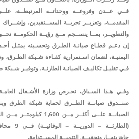
فــي عــدن وفروعــه ووحداتــه المرتبطــة، علـ
المقدمــة، وتعزيــز تجربــة المســتفيدين، وإشــراك ا
والتطويــر، بمــا ينســجم مــع رؤيــة الحكومــة نحــ
إن دعـم قطـاع صيانـة الطـرق وتحسـينه يمثـل أحـد ا
اليمنيـة، لضمان اسـتمرارية كفـاءة شـبكة الطـرق، وتح
فـي تقليـل تكاليـف الصيانـة الطارئـة، وتوفيـر شـبكة طـر
وفـي هـذا السـياق، تحـرص وزارة الأشـغال العامـة
صنــدوق صيانــة الطــرق لحماية شبكة الطرق وبنيت
الصيانــة علــى أكثــر مــن 0
(الطارئــة –
جاهزيتهــا، وتحقيــق التنميــة المســتدامة.