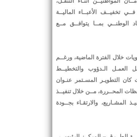
ان المواطنيــن أثنـاء التنقـل،
ــي تخفيــف الأعبــاء الماليــة
اد الوطنــي بمــا يتوافــق مــع
ويات خلال الفترة الماضية، ورغــم
ـل العمـل الـدؤوب والتخطيــط
ث كان التطويـر المسـتمر عنـوان
ات المحــررة، مــن خلال تنفيــذ
ـذ المشـاريع، والارتقـاء بجــودة
ــة الطــرق – المركــز الرئيســي