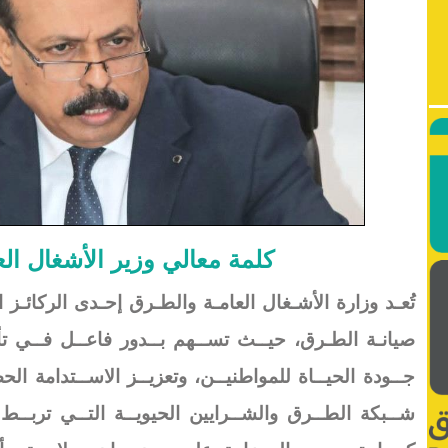
كلمة معالي وزير الأشغال ال
تُعـد وزارة الأشـغال العامـة والطـرق إحـدى الركائـز 
صيانـة الطـرق، حيــث تســهم بــدور فاعــل فــي تأهي
جــودة الحيــاة للمواطنيــن، وتعزيــز الاســتدامة ال
شــبكة الطــرق والشــرايين الحيويــة التــي تربــط