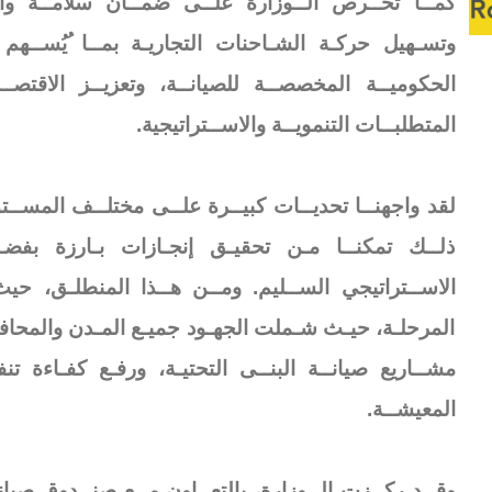
كمــا تحــرص الــوزارة علــى ضمــان سلامــة وأمــ
وتسـهيل حركـة الشـاحنات التجاريـة بمــا ُيُســهم ف
الحكوميــة المخصصــة للصيانــة، وتعزيــز الاقتصــ
المتطلبــات التنمويــة والاســتراتيجية.
لقد واجهنــا تحديــات كبيــرة علــى مختلــف المســت
ذلــك تمكنــا مـن تحقيـق إنجـازات بـارزة بفض
الاســتراتيجي الســليم. ومــن هــذا المنطلـق، حي
المرحلـة، حيـث شـملت الجهـود جميـع المـدن والمحافظ
مشــاريع صيانــة البنــى التحتيـة، ورفـع كفـاءة تنفي
المعيشــة.
وقــد ركــزت الــوزارة، بالتعــاون مــع صنــدوق صيان