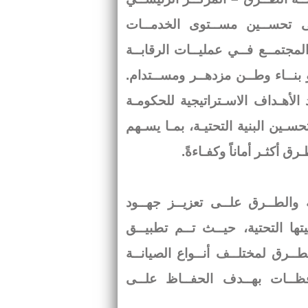
ـى تحســين مســتوى الخدمــات
لمجتمــع فــي عمليــات الرقابــة
و بنــاء وطــن مزدهــر ومســتدام.
لأهـداف الاسـتراتيجية للحكومـة
سـين البنية التحتيـة، بمـا يسـهم
ق أكثـر أماناً وكفـاءةً.
 والطــرق علــى تعزيــز جهــود
ها التحتية، حيــث تــم تطبيــق
1,60 كيلومتــر مــن الطــرق لمختلــف أنــواع الصيانــة
 الدوريــة – الوقائيــة) فــي 9 محافظــات بهــدف الحفــاظ علــى