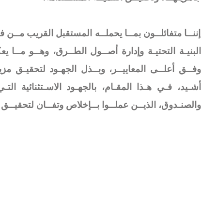
إننــا متفائلــون بمــا يحملــه المستقبل القريب مــن
البنيـة التحتيـة وإدارة أصــول الطــرق، وهــو مــا يع
وفــق أعلــى المعاييــر، وبــذل الجهـود لتحقيـق مزي
أشـيد، فـي هـذا المقـام، بالجهـود الاسـتثنائية الت
والصنـدوق، الذيــن عملــوا بــإخلاص وتفــان لتحقيــق ه