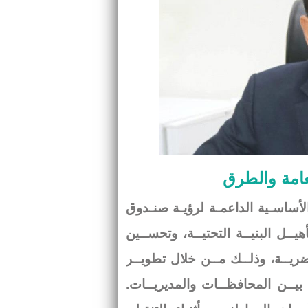
عامة والطرق
الأساسـية الداعمـة لرؤيـة صنـدوق
ــل البنيــة التحتيــة، وتحســين
حضريــة، وذلــك مــن خلال تطويــر
 بيــن المحافظــات والمديريــات.